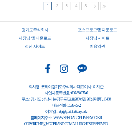
1
2
3
4
5
경기도주식회사
포스프로그램 다운로드
사장님 앱 다운로드
사장님 사이트
정산 사이트
이용약관
회사명 : 코리아경기도주식회사 대표이사 : 이재준
사업자등록번호 : 696-88-00546
주소 : 경기도 성남시 분당구 판교로289번길 20(삼평동), 13488
대표전화 : 1599-7572
이메일 : help@specialdelivery.co.kr
홈페이지주소 : WWW.SPECIALDELIVERY.CO.KR
COPYRIGHTⓒKGCBRAND.COM ALL RIGHTS RESERVED.