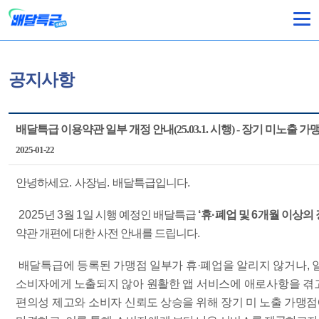
공지사항
배달특급 이용약관 일부 개정 안내(25.03.1. 시행) - 장기 미노출 가
2025-01-22
안녕하세요
.
사장님
.
배달특급입니다
.
2025
년
3
월
1
일 시행 예정인 배달특급
‘
휴
·
폐업 및
6
개월 이상의 
약관 개편에
대한 사전 안내를 드립니다
.
배달특급
에 등록된 가맹점 일부가
휴
·
폐업을 알리지 않거나
,
소비자에게
노출되지 않아 원활한 앱 서비스에 애로사항을 겪
편의성 제고와 소비자 신뢰도
상승을 위해 장기 미 노출 가맹