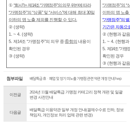
①
“
회사
”
는 제
14
조
“
가맹점주
”
의 의무 위반에 따라
“
가맹점주
”
의
“
“
가맹점주
”
의
“
상품
”
및
“
서비스
”
에 대해 최대
30
일
이하의 앱 노출
이하의 앱 노출 제외를 진행할 수 있다
.
“
가맹점주
”
의 별
②
(
생략
)
기간은 자동으
(
현행과 같음
1. ~ 4. (
생략
)
②
(
현행과
5.
제
14
조
“
가맹점주
”
의 의무 중
⑥
항의
내용이
1. ~ 4.
확인된 경우
5.
제
14
조
“
가맹
③
(
생략
)
확인된 경우
(
현행과 같음
③
첨부파일
배달특급 휴·폐업 및 장기 미노출 가맹점 관련 약관 개정 안내.hwp
2024년 11월 배달특급 가맹점 카테고리 정책 개편 및 일괄
이전글
변경 사전안내
배달특급 이용약관 일부 개정 안내(결제수수료 인하, 정보
다음글
책임자, 개인정보 처리 업체 관련 변경)